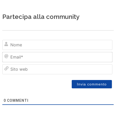
Partecipa alla community
N
Em
Sit
we
0
COMMENTI