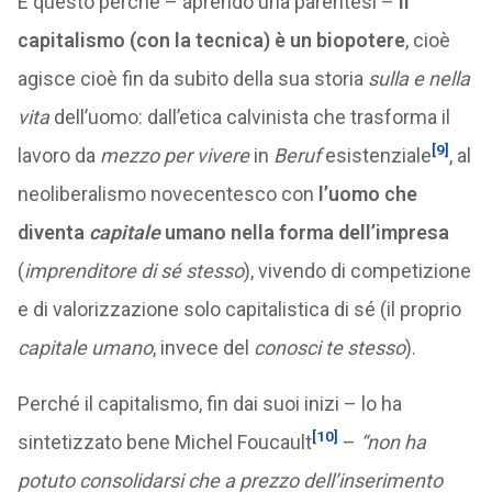
E questo perché – aprendo una parentesi –
il
capitalismo (con la tecnica) è un biopotere
, cioè
agisce cioè fin da subito della sua storia
sulla e nella
vita
dell’uomo: dall’etica calvinista che trasforma il
[9]
lavoro da
mezzo per vivere
in
Beruf
esistenziale
, al
neoliberalismo novecentesco con
l’uomo che
diventa
capitale
umano nella forma dell’impresa
(
imprenditore di sé stesso
), vivendo di competizione
e di valorizzazione solo capitalistica di sé (il proprio
capitale umano
, invece del
conosci te stesso
).
Perché il capitalismo, fin dai suoi inizi – lo ha
[10]
sintetizzato bene Michel Foucault
–
“non ha
potuto consolidarsi che a prezzo dell’inserimento