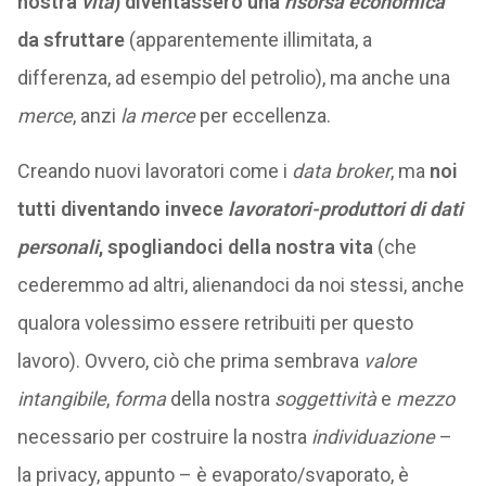
nostra
vita
) diventassero una
risorsa economica
da sfruttare
(apparentemente illimitata, a
differenza, ad esempio del petrolio), ma anche una
merce
, anzi
la merce
per eccellenza.
Creando nuovi lavoratori come i
data broker
, ma
noi
tutti diventando invece
lavoratori-produttori di dati
personali
, spogliandoci della nostra vita
(che
cederemmo ad altri, alienandoci da noi stessi, anche
qualora volessimo essere retribuiti per questo
lavoro). Ovvero, ciò che prima sembrava
valore
intangibile
,
forma
della nostra
soggettività
e
mezzo
necessario per costruire la nostra
individuazione
–
la privacy, appunto – è evaporato/svaporato, è