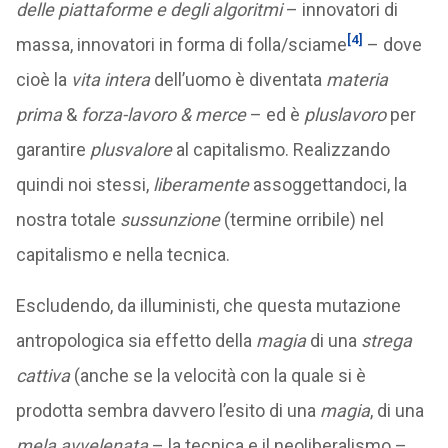
delle piattaforme e degli algoritmi
– innovatori di
[4]
massa, innovatori in forma di folla/sciame
– dove
cioè la
vita intera
dell’uomo è diventata
materia
prima
&
forza-lavoro
& merce
– ed è
pluslavoro
per
garantire
plusvalore
al capitalismo. Realizzando
quindi noi stessi,
liberamente
assoggettandoci, la
nostra totale
sussunzione
(termine orribile) nel
capitalismo e nella tecnica.
Escludendo, da illuministi, che questa mutazione
antropologica sia effetto della
magia
di una
strega
cattiva
(anche se la velocità con la quale si è
prodotta sembra davvero l’esito di una
magia
, di una
mela avvelenata
– la tecnica e il neoliberalismo –