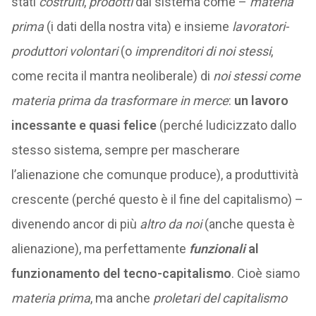
stati
costruiti
,
prodotti
dal sistema come –
materia
prima
(i dati della nostra vita) e insieme
lavoratori-
produttori
volontari
(o
imprenditori di noi stessi
,
come recita il mantra neoliberale) di
noi stessi come
materia prima da trasformare in merce
:
un lavoro
incessante e quasi felice
(perché ludicizzato dallo
stesso sistema, sempre per mascherare
l’alienazione che comunque produce), a produttività
crescente (perché questo è il fine del capitalismo) –
divenendo ancor di più
altro da noi
(anche questa è
alienazione), ma perfettamente
funzionali
al
funzionamento del tecno-capitalismo
. Cioè siamo
materia prima
, ma anche
proletari del capitalismo