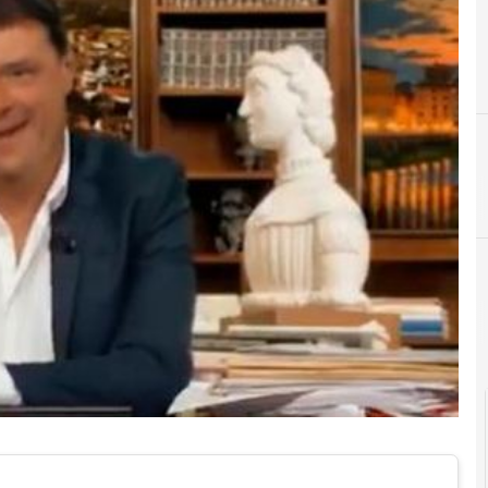
B
big data