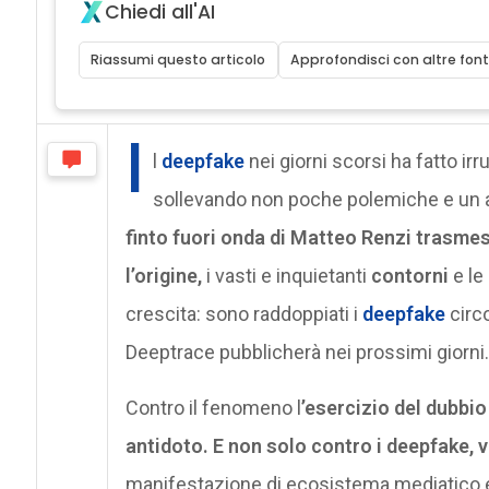
Chiedi all'AI
Riassumi questo articolo
Approfondisci con altre font
I
l
deepfake
nei giorni scorsi ha fatto irr
sollevando non poche polemiche e un acc
finto fuori onda di Matteo Renzi trasmes
l’origine,
i vasti e inquietanti
contorni
e le
crescita: sono raddoppiati i
deepfake
circo
Deeptrace pubblicherà nei prossimi giorni.
Contro il fenomeno l
’esercizio del dubbio
antidoto. E non solo contro i deepfake, 
manifestazione di ecosistema mediatico e 