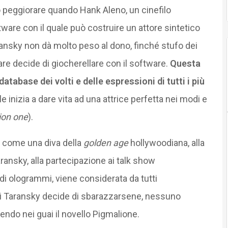
o peggiorare quando Hank Aleno, un cinefilo
ware con il quale può costruire un attore sintetico
ansky non dà molto peso al dono, finché stufo dei
orare decide di giocherellare con il software.
Questa
abase dei volti e delle espressioni di tutti i più
le inizia a dare vita ad una attrice perfetta nei modi e
ion one
).
i come una diva della
golden age
hollywoodiana, alla
ransky, alla partecipazione ai talk show
di ologrammi, viene considerata da tutti
i Taransky decide di sbarazzarsene, nessuno
ndo nei guai il novello Pigmalione.