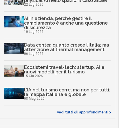
physical AI nello spazio: il caso Sitael
22 Lug 2026
AI in azienda, perché gestire il
cambiamento è anche una questione
di sicurezza
10 Lug 2026
Data center, quanto cresce l’Italia: ma
attenzione al thermal management
06 Lug 2026
Ecosistemi travel-tech: startup, AI e
nuovi modelli per il turismo
15 Giu 2026
L’IA nel turismo corre, ma non per tutti:
la mappa italiana e globale
08 Mag 2026
Vedi tutti gli approfondimenti >