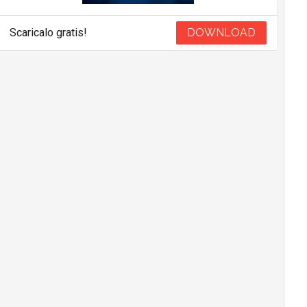
Scaricalo gratis!
DOWNLOAD