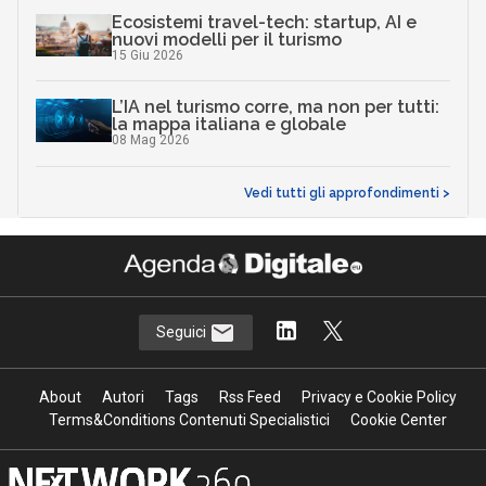
Ecosistemi travel-tech: startup, AI e
nuovi modelli per il turismo
15 Giu 2026
L’IA nel turismo corre, ma non per tutti:
la mappa italiana e globale
08 Mag 2026
Vedi tutti gli approfondimenti >
Seguici
About
Autori
Tags
Rss Feed
Privacy e Cookie Policy
Terms&Conditions Contenuti Specialistici
Cookie Center