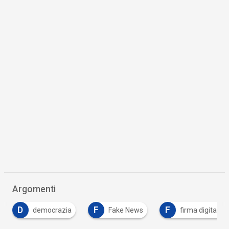
Argomenti
D
F
F
democrazia
Fake News
firma digitale