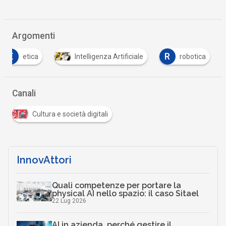
Argomenti
E
R
etica
Intelligenza Artificiale
robotica
Canali
Cultura e società digitali
InnovAttori
Quali competenze per portare la
physical AI nello spazio: il caso Sitael
22 Lug 2026
AI in azienda, perché gestire il