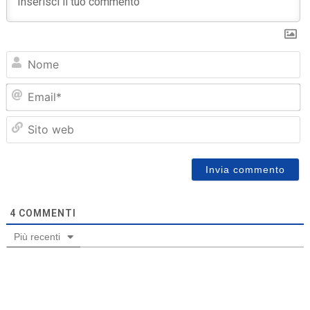
N
Em
Sit
we
4
COMMENTI
Più recenti