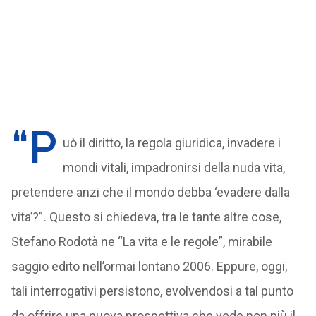
“P
uò il diritto, la regola giuridica, invadere i
mondi vitali, impadronirsi della nuda vita,
pretendere anzi che il mondo debba ‘evadere dalla
vita’?”
.
Questo si chiedeva, tra le tante altre cose,
Stefano Rodotà ne “La vita e le regole”, mirabile
saggio edito nell’ormai lontano 2006. Eppure, oggi,
tali interrogativi persistono, evolvendosi a tal punto
da offrire una nuova prospettiva che vede non più il