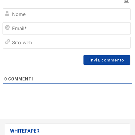
N
Em
Sit
we
0
COMMENTI
WHITEPAPER