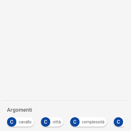
Argomenti
C
C
C
C
cavallo
città
complessità
co