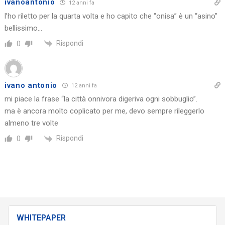
ivanoantonio
12 anni fa
l’ho riletto per la quarta volta e ho capito che “onisa” è un “asino”
bellissimo…
Rispondi
0
ivano antonio
12 anni fa
mi piace la frase “la città onnivora digeriva ogni sobbuglio”.
ma è ancora molto coplicato per me, devo sempre rileggerlo
almeno tre volte
Rispondi
0
WHITEPAPER