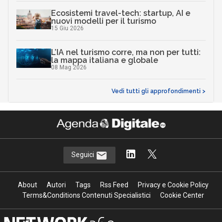
Ecosistemi travel-tech: startup, AI e
nuovi modelli per il turismo
15 Giu 2026
L’IA nel turismo corre, ma non per tutti:
la mappa italiana e globale
08 Mag 2026
Vedi tutti gli approfondimenti >
Seguici
About
Autori
Tags
Rss Feed
Privacy e Cookie Policy
Terms&Conditions Contenuti Specialistici
Cookie Center