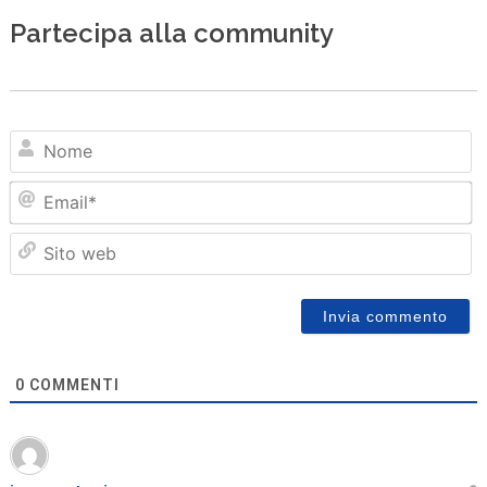
Partecipa alla community
N
Em
Sit
we
0
COMMENTI