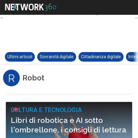
Ultimi articoli
Sovranità digitale
Cittadinanza digitale
Intel
R
Robot
CULTURA E TECNOLOGIA
Libri di robotica e AI sotto
l'ombrellone, i consigli di lettura