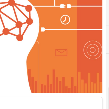
#
#IntelligenzaA