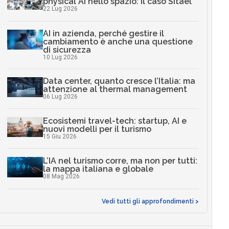
physical AI nello spazio: il caso Sitael
22 Lug 2026
AI in azienda, perché gestire il
cambiamento è anche una questione
di sicurezza
10 Lug 2026
Data center, quanto cresce l’Italia: ma
attenzione al thermal management
06 Lug 2026
Ecosistemi travel-tech: startup, AI e
nuovi modelli per il turismo
15 Giu 2026
L’IA nel turismo corre, ma non per tutti:
la mappa italiana e globale
08 Mag 2026
Vedi tutti gli approfondimenti >