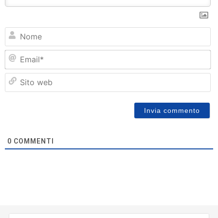
N
Em
Si
w
0
COMMENTI