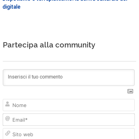
digitale
Partecipa alla community
N
Em
Sit
we