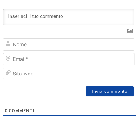
N
Em
Si
w
0
COMMENTI