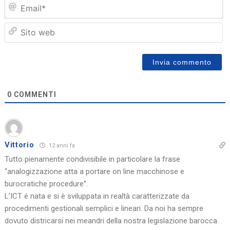
Em
Sit
we
0
COMMENTI
Vittorio
12 anni fa
Tutto pienamente condivisibile in particolare la frase
“analogizzazione atta a portare on line macchinose e
burocratiche procedure”.
L’ICT é nata e si è sviluppata in realtà caratterizzate da
procedimenti gestionali semplici e lineari. Da noi ha sempre
dovuto districarsi nei meandri della nostra legislazione barocca