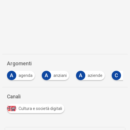
Argomenti
A
A
A
C
agenda
anziani
aziende
cos
Canali
Cultura e società digitali