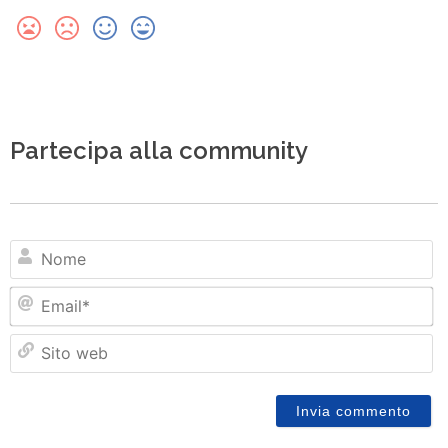
Partecipa alla community
N
Em
Si
w