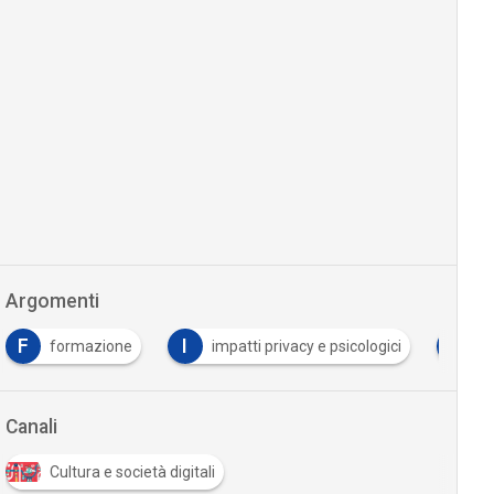
Argomenti
F
I
T
formazione
impatti privacy e psicologici
T
Canali
Cultura e società digitali