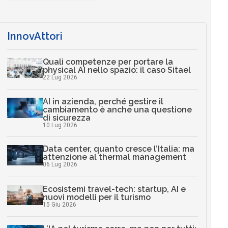
InnovAttori
Quali competenze per portare la
physical AI nello spazio: il caso Sitael
22 Lug 2026
AI in azienda, perché gestire il
cambiamento è anche una questione
di sicurezza
10 Lug 2026
Data center, quanto cresce l’Italia: ma
attenzione al thermal management
06 Lug 2026
Ecosistemi travel-tech: startup, AI e
nuovi modelli per il turismo
15 Giu 2026