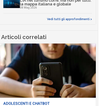
L’IA nel turismo corre, ma non per tutti:
la mappa italiana e globale
08 Mag 2026
Vedi tutti gli approfondimenti >
Articoli correlati
ADOLESCENTI E CHATBOT