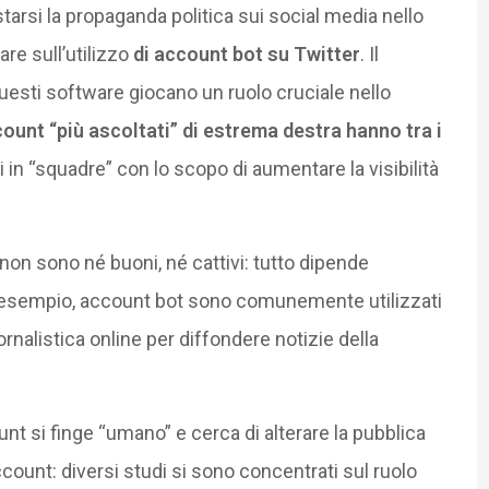
arsi la propaganda politica sui social media nello
are sull’utilizzo
di account bot su Twitter
. Il
questi software giocano un ruolo cruciale nello
count “più ascoltati” di estrema destra hanno tra i
iti in “squadre” con lo scopo di aumentare la visibilità
i non sono né buoni, né cattivi: tutto dipende
d esempio, account bot sono comunemente utilizzati
ornalistica online per diffondere notizie della
nt si finge “umano” e cerca di alterare la pubblica
ccount: diversi studi si sono concentrati sul ruolo