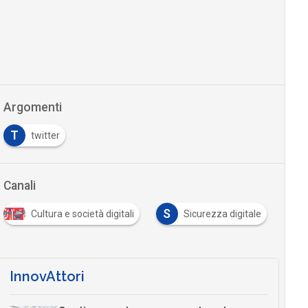
Argomenti
T
twitter
Canali
S
Cultura e società digitali
Sicurezza digitale
InnovAttori