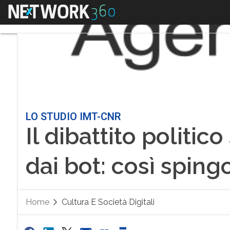
Menu
LO STUDIO IMT-CNR
Il dibattito politic
dai bot: così spin
Home
Cultura E Società Digitali