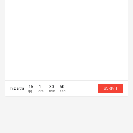
15
1
30
50
Inizia tra
ISCRIVITI