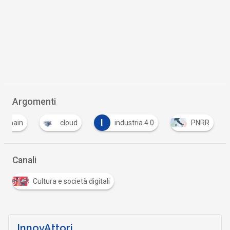
Argomenti
I
ckchain
cloud
industria 4.0
PNRR
Canali
Cultura e società digitali
InnovAttori