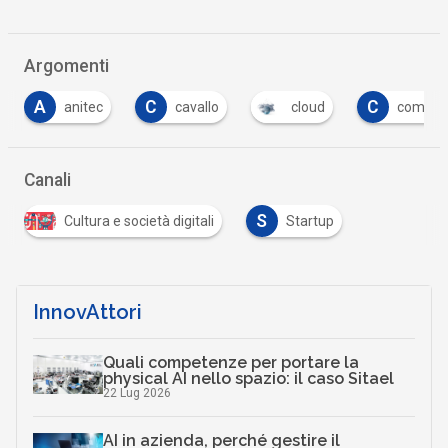
Argomenti
C
C
cavallo
cloud
commissione europea
…
Canali
S
Cultura e società digitali
Startup
InnovAttori
Quali competenze per portare la
physical AI nello spazio: il caso Sitael
22 Lug 2026
AI in azienda, perché gestire il