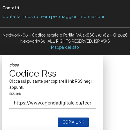
Contatti
Contatta il nostro team per maggiori informazioni
Nextwork360 - Codice fiscale e Partita IVA 13868590962 - © 2026
Nextwork360. ALL RIGHTS RESERVED. ISP AWS
Mappa del sito
close
Codice Rss
Clicca sul pulsante per copiare il link RSS negli
appunti.
RSS link
COPIA LINK