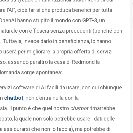
 l’AI”, cioè far sì che produca benefici per tutta
di OpenAI hanno stupito il mondo con
GPT-3
, un
 naturale con efficacia senza precedenti (benché con
). Tuttavia, invece darlo in beneficienza, lo hanno
lo userà per migliorare la propria offerta di servizi
eso, essendo peraltro la casa di Redmond la
a domanda sorge spontanea:
rvizi software di AI facili da usare, con cui chiunque
un
chatbot
, non c’entra nulla con la
ia. Il punto è che quel nostro
chatbot
rimarrebbe
ppato, la quale non solo potrebbe usare i dati delle
le assicurarsi che non lo faccia), ma potrebbe di