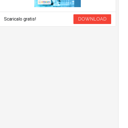
Scaricalo gratis!
DOWNLOAD