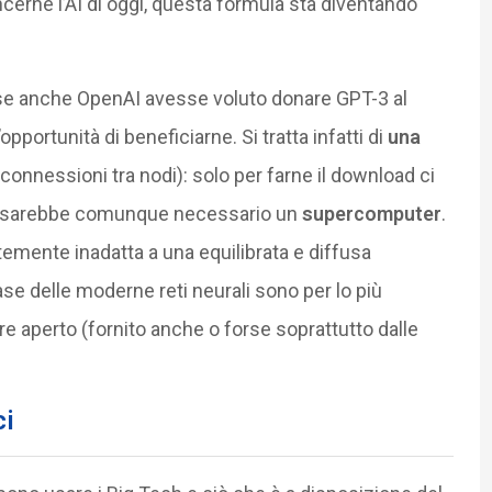
cerne l’AI di oggi, questa formula sta diventando
se anche OpenAI avesse voluto donare GPT-3 al
portunità di beneficiarne. Si tratta infatti di
una
(connessioni tra nodi): solo per farne il download ci
iva sarebbe comunque necessario un
supercomputer
.
emente inadatta a una equilibrata e diffusa
ase delle moderne reti neurali sono per lo più
re aperto (fornito anche o forse soprattutto dalle
ci