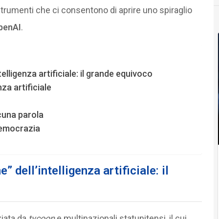
 strumenti che ci consentono di aprire uno spiraglio
penAI
.
lligenza artificiale: il grande equivoco
za artificiale
cuna parola
democrazia
 dell’intelligenza artificiale: il
ziata da
tycoon
e multinazionali statunitensi, il cui