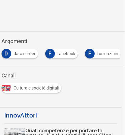
Argomenti
D
F
F
data center
facebook
formazione
Canali
Cultura e società digitali
InnovAttori
Quali competenze per portare la