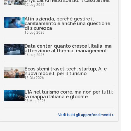
physical AI nello spazio: il caso Sitael
22 Lug 2026
AI in azienda, perché gestire il
cambiamento è anche una questione
di sicurezza
10 Lug 2026
Data center, quanto cresce l’Italia: ma
attenzione al thermal management
06 Lug 2026
Ecosistemi travel-tech: startup, AI e
nuovi modelli per il turismo
15 Giu 2026
L’IA nel turismo corre, ma non per tutti:
la mappa italiana e globale
08 Mag 2026
Vedi tutti gli approfondimenti >