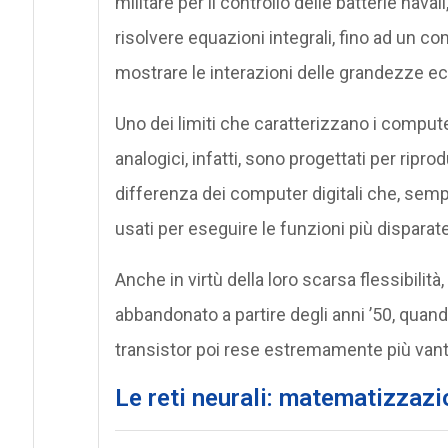
militare per il controllo delle batterie nav
risolvere equazioni integrali, fino ad un co
mostrare le interazioni delle grandezze 
Uno dei limiti che caratterizzano i compute
analogici, infatti, sono progettati per ripr
differenza dei computer digitali che, s
usati per eseguire le funzioni più disparate
Anche in virtù della loro scarsa flessibili
abbandonato a partire degli anni ’50, quand
transistor poi rese estremamente più vantag
Le reti neurali: matematizzazi