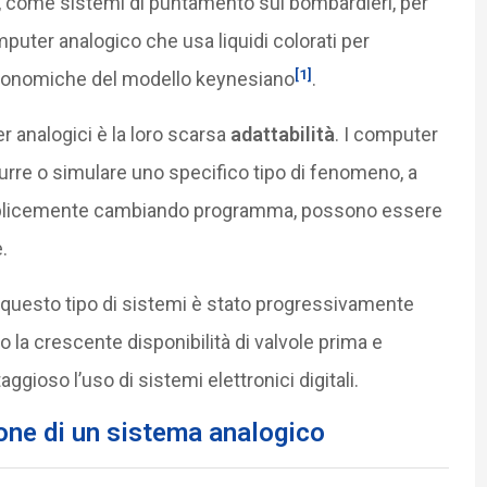
ali, come sistemi di puntamento sui bombardieri, per
mputer analogico che usa liquidi colorati per
[1]
economiche del modello keynesiano
.
r analogici è la loro scarsa
adattabilità
. I computer
odurre o simulare uno specifico tipo di fenomeno, a
emplicemente cambiando programma, possono essere
.
tà, questo tipo di sistemi è stato progressivamente
o la crescente disponibilità di valvole prima e
gioso l’uso di sistemi elettronici digitali.
one di un sistema analogico