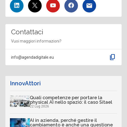
Contattaci
Vuoi maggiori informazioni?
content_copy
info@agendadigitale.eu
InnovAttori
Quali competenze per portare la
physical AI nello spazio: il caso Sitael
22 Lug 2026
AI in azienda, perché gestire il
cambiamento è anche una questione