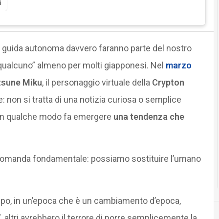
i
 a guida autonoma davvero faranno parte del nostro
“qualcuno” almeno per molti giapponesi. Nel
marzo
tsune Miku
, il personaggio virtuale della
Crypton
 non si tratta di una notizia curiosa o semplice
e in qualche modo fa emergere
una tendenza che
na domanda fondamentale: possiamo sostituire l’umano
empo, in un’epoca che è un cambiamento d’epoca,
altri avrebbero il terrore di porre semplicemente la