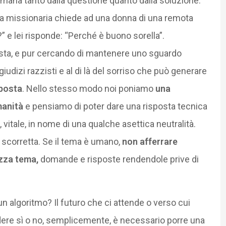
na tanto dalla questione quanto dalla soluzione.
ra missionaria chiede ad una donna di una remota
” e lei risponde: “Perché è buono sorella”.
sta, e pur cercando di mantenere uno sguardo
udizi razzisti e al di là del sorriso che può generare
sposta
. Nello stesso modo noi poniamo
una
manità
e pensiamo di poter dare una risposta tecnica
itale, in nome di una qualche asettica neutralità.
e scorretta. Se il tema è umano,
non afferrare
izza tema,
domande e risposte rendendole prive di
 algoritmo? Il futuro che ci attende o verso cui
ere sì o no, semplicemente, è necessario porre una