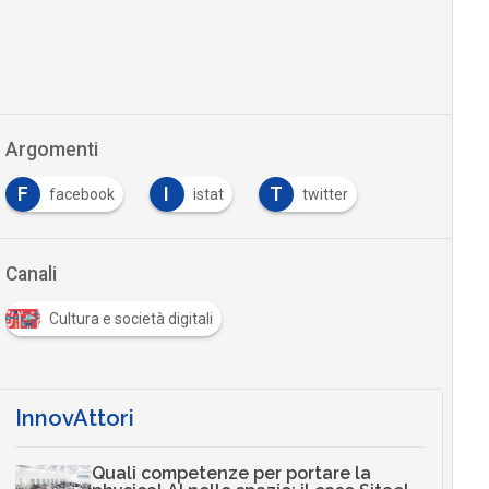
Argomenti
F
I
T
facebook
istat
twitter
Canali
Cultura e società digitali
InnovAttori
Quali competenze per portare la