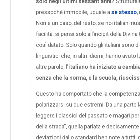
solo negli ultimi sessant’anni?
Struttural
pressoché immobile, uguale a
sé stesso
,
Non è un caso, del resto, se noi italiani ri
facilità: si pensi solo all’incipit della Di
così datato. Solo quando gli italiani sono d
linguistici che, in altri idiomi, hanno avut
altre parole,
l’italiano ha iniziato a cam
senza che la norma, e la scuola, riuscis
Questo ha comportato che la competenza li
polarizzarsi su due estremi. Da una parte l
leggere i classici del passato e magari per f
della strada”, quella parlata e decisamente
deviazioni dallo standard ben note a tutti: 