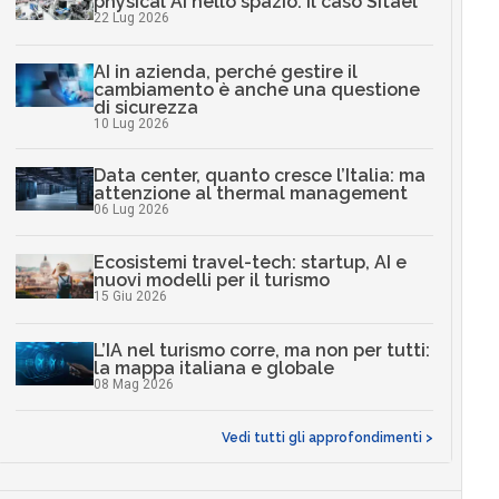
physical AI nello spazio: il caso Sitael
22 Lug 2026
AI in azienda, perché gestire il
cambiamento è anche una questione
di sicurezza
10 Lug 2026
Data center, quanto cresce l’Italia: ma
attenzione al thermal management
06 Lug 2026
Ecosistemi travel-tech: startup, AI e
nuovi modelli per il turismo
15 Giu 2026
L’IA nel turismo corre, ma non per tutti:
la mappa italiana e globale
08 Mag 2026
Vedi tutti gli approfondimenti >