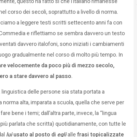
mente, questo ha fatto sì che l’italiano rimanesse
 nel corso dei secoli, soprattutto a livello di norma.
usciamo a leggere testi scritti settecento anni fa con
vina Commedia e riflettiamo se sembra davvero un testo
iventati davvero italofoni, sono iniziati i cambiamenti
o luogo gradualmente nel corso di molto più tempo. In
biare velocemente da poco più di mezzo secolo,
sero a stare davvero al passo
.
nguistica delle persone sia stata portata a
a norma alta, imparata a scuola, quella che serve per
are bene i temi; dall’altra parte, invece, la “lingua
 più parlata che scritta) quotidianamente, con tutte le
dal
lui
usato al posto di
egli
alle
frasi topicalizzate