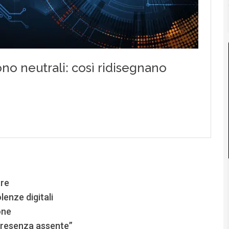
tre
lenze digitali
one
presenza assente”