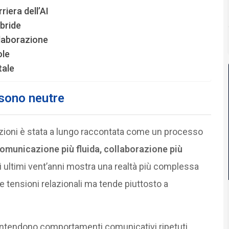
riera dell’AI
ibride
ollaborazione
ole
tale
 sono neutre
azioni è stata a lungo raccontata come un processo
comunicazione più fluida, collaborazione più
i ultimi vent’anni mostra una realtà più complessa
le tensioni relazionali ma tende piuttosto a
intendono comportamenti comunicativi ripetuti,