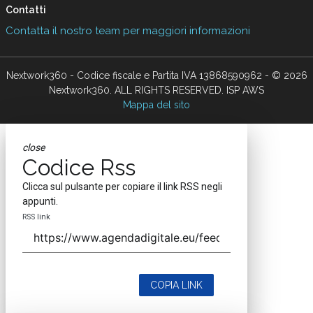
Contatti
Contatta il nostro team per maggiori informazioni
Nextwork360 - Codice fiscale e Partita IVA 13868590962 - © 2026
Nextwork360. ALL RIGHTS RESERVED. ISP AWS
Mappa del sito
close
Codice Rss
Clicca sul pulsante per copiare il link RSS negli
appunti.
RSS link
COPIA LINK