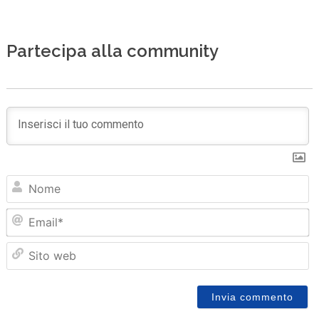
Partecipa alla community
N
Em
Sit
we