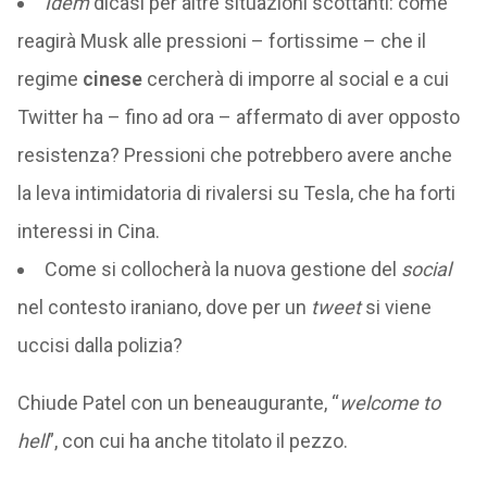
Idem
dicasi per altre situazioni scottanti: come
reagirà Musk alle pressioni – fortissime – che il
regime
cinese
cercherà di imporre al social e a cui
Twitter ha – fino ad ora – affermato di aver opposto
resistenza? Pressioni che potrebbero avere anche
la leva intimidatoria di rivalersi su Tesla, che ha forti
interessi in Cina.
Come si collocherà la nuova gestione del
social
nel contesto iraniano, dove per un
tweet
si viene
uccisi dalla polizia?
Chiude Patel con un beneaugurante, “
welcome to
hell
”, con cui ha anche titolato il pezzo.