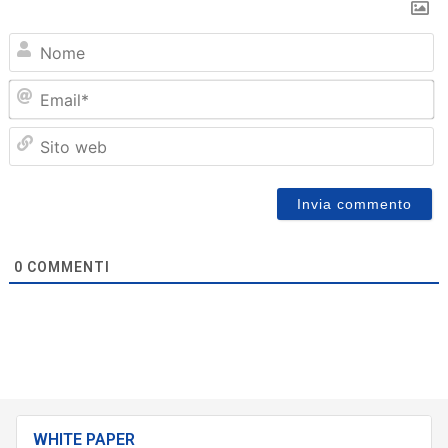
N
Em
Sit
we
0
COMMENTI
WHITE PAPER