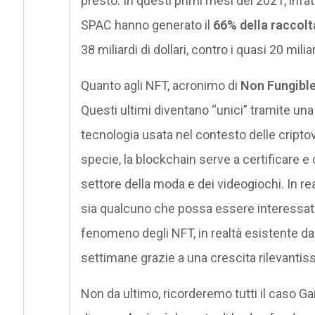
presto. In questi primi mesi del 2021, infatt
SPAC hanno generato il
66% della raccol
38 miliardi di dollari, contro i quasi 20 milia
Quanto agli NFT, acronimo di
Non Fungibl
Questi ultimi diventano “unici” tramite un
tecnologia usata nel contesto delle criptov
specie, la blockchain serve a certificare 
settore della moda e dei videogiochi. In rea
sia qualcuno che possa essere interessato 
fenomeno degli NFT, in realtà esistente da 
settimane grazie a una crescita rilevantis
Non da ultimo, ricorderemo tutti il caso 