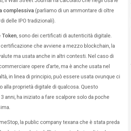
i, il Wall Street Journal ha calcolato che negli Usa le
ta complessiva
(parliamo di un ammontare di oltre
rdi delle IPO tradizionali).
e Token
, sono dei certificati di autenticità digitale.
a certificazione che avviene a mezzo blockchain, la
alute ma usata anche in altri contesti. Nel caso di
e commerciare opere d’arte, ma è anche usata nel
ltà, in linea di principio, può essere usata ovunque ci
alla proprietà digitale di qualcosa. Questo
3 anni, ha iniziato a fare scalpore solo da poche
sima.
GameStop, la public company texana che è stata preda