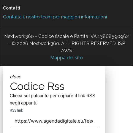
Contatti
Contatta il nostro team per maggiori informazioni
Nextwork360 - Codice fiscale e Partita IVA 13868590962
- © 2026 Nextwork360. ALL RIGHTS RESERVED. ISP
AWS
Mappa del sito
close
Codice Rss
Clicca sul pulsante per copiare il link RSS
negli appunti.
RSS link