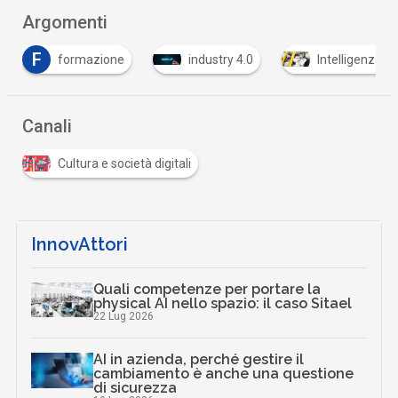
Argomenti
F
formazione
industry 4.0
Intelligenza Art
Canali
Cultura e società digitali
InnovAttori
Quali competenze per portare la
physical AI nello spazio: il caso Sitael
22 Lug 2026
AI in azienda, perché gestire il
cambiamento è anche una questione
di sicurezza