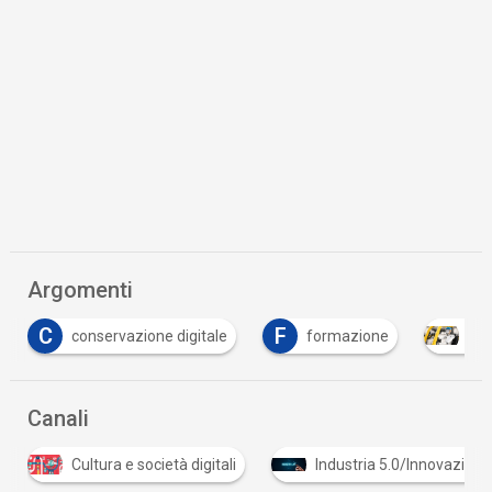
Argomenti
F
formazione
Intelligenza Artificiale
Spa
Canali
 e società digitali
Industria 5.0/Innovazione in azienda