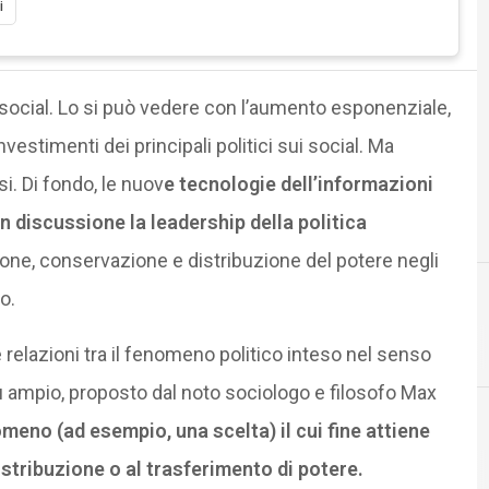
i
 social. Lo si può vedere con l’aumento esponenziale,
vestimenti dei principali politici sui social. Ma
si. Di fondo, le nuov
e tecnologie dell’informazioni
n discussione la leadership della politica
one, conservazione e distribuzione del potere negli
o.
B
big data
e relazioni tra il fenomeno politico inteso nel senso
più ampio, proposto dal noto sociologo e filosofo Max
meno (ad esempio, una scelta) il cui fine attiene
istribuzione o al trasferimento di potere.