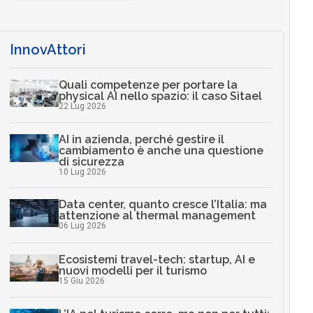
InnovAttori
Quali competenze per portare la
physical AI nello spazio: il caso Sitael
22 Lug 2026
AI in azienda, perché gestire il
cambiamento è anche una questione
di sicurezza
10 Lug 2026
Data center, quanto cresce l’Italia: ma
attenzione al thermal management
06 Lug 2026
Ecosistemi travel-tech: startup, AI e
nuovi modelli per il turismo
15 Giu 2026