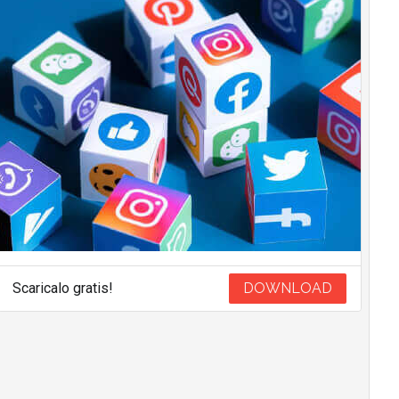
Scaricalo gratis!
DOWNLOAD