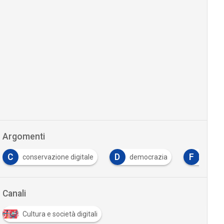
Argomenti
C
D
F
conservazione digitale
democrazia
faceb
Canali
Cultura e società digitali