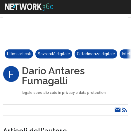
Ultimi articoli
Sovranità digitale
Cittadinanza digitale
Intel
Dario Antares
F
Fumagalli
legale specializzato in privacy e data protection
Articoli dell'autore