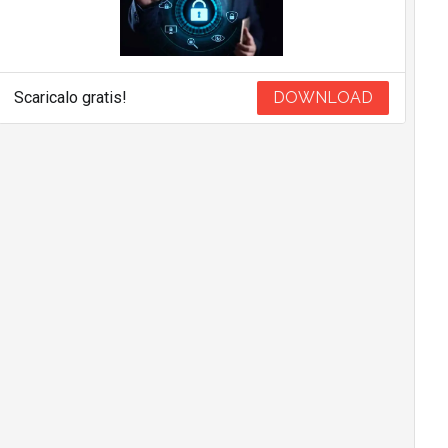
Scaricalo gratis!
DOWNLOAD