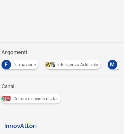
Argomenti
F
M
formazione
Intelligenza Artificiale
Machin
Canali
Cultura e società digitali
InnovAttori