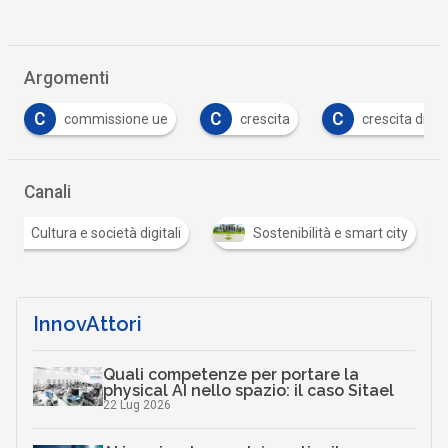
Argomenti
C
C
C
commissione ue
crescita
crescita digit
Canali
Cultura e società digitali
Sostenibilità e smart city
InnovAttori
Quali competenze per portare la
physical AI nello spazio: il caso Sitael
22 Lug 2026