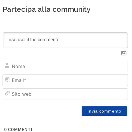
Partecipa alla community
N
Em
Sit
we
0
COMMENTI