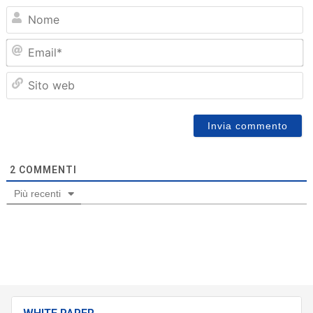
N
Em
Sit
we
2
COMMENTI
Più recenti