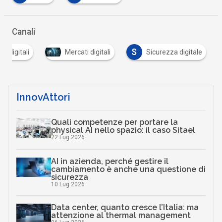
Canali
S
tà digitali
Mercati digitali
Sicurezza digitale
InnovAttori
Quali competenze per portare la
physical AI nello spazio: il caso Sitael
22 Lug 2026
AI in azienda, perché gestire il
cambiamento è anche una questione di
sicurezza
10 Lug 2026
Data center, quanto cresce l’Italia: ma
attenzione al thermal management