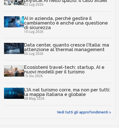
physical AI nello spazio: il caso Sitael
22 Lug 2026
AI in azienda, perché gestire il
cambiamento è anche una questione
di sicurezza
10 Lug 2026
Data center, quanto cresce l’Italia: ma
attenzione al thermal management
06 Lug 2026
Ecosistemi travel-tech: startup, AI e
nuovi modelli per il turismo
15 Giu 2026
L’IA nel turismo corre, ma non per tutti:
la mappa italiana e globale
08 Mag 2026
Vedi tutti gli approfondimenti >