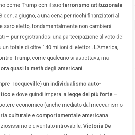
uomo come Trump con il suo
terrorismo istituzionale
.
den, a giugno, a una cena per ricchi finanziatori al
“Se sarò eletto, fondamentalmente non cambierà
dati – pur registrandosi una partecipazione al voto del
 un totale di oltre 140 milioni di elettori. L’America,
ontro Trump
, come qualcuno si aspettava, ma
ra quasi la metà degli americani
.
empre
Tocqueville
)
un individualismo auto-
stico
e dove quindi impera la
legge del più forte
–
dal potere economico (anche mediato dal meccanismo
tria culturale e comportamentale americana
eziosissimo e diventato introvabile:
Victoria De