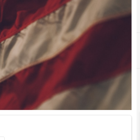
D
democ