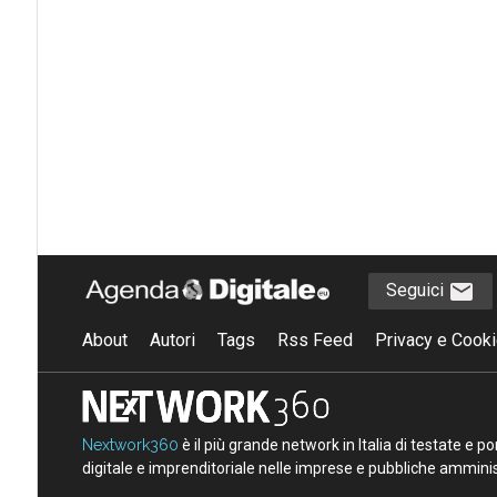
Seguici
About
Autori
Tags
Rss Feed
Privacy e Cooki
Nextwork360
è il più grande network in Italia di testate e 
digitale e imprenditoriale nelle imprese e pubbliche amminist