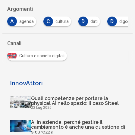
Argomenti
C
D
D
D
cultura
dati
digcomp
digital
…
Canali
Cultura e società digitali
InnovAttori
Quali competenze per portare la
physical AI nello spazio: il caso Sitael
22 Lug 2026
AI in azienda, perché gestire il
cambiamento è anche una questione di
sicurezza