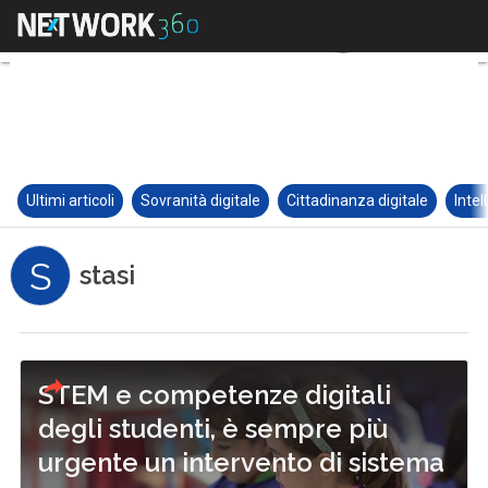
Ultimi articoli
Sovranità digitale
Cittadinanza digitale
Intel
S
stasi
STEM e competenze digitali
degli studenti, è sempre più
urgente un intervento di sistema