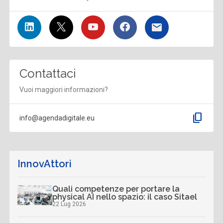
Contattaci
Vuoi maggiori informazioni?
content_copy
info@agendadigitale.eu
InnovAttori
Quali competenze per portare la
physical AI nello spazio: il caso Sitael
22 Lug 2026