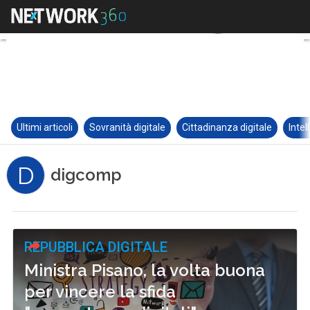
Ultimi articoli
Sovranità digitale
Cittadinanza digitale
Intel
D
digcomp
REPUBBLICA DIGITALE
Ministra Pisano, la volta buona
per vincere la sfida