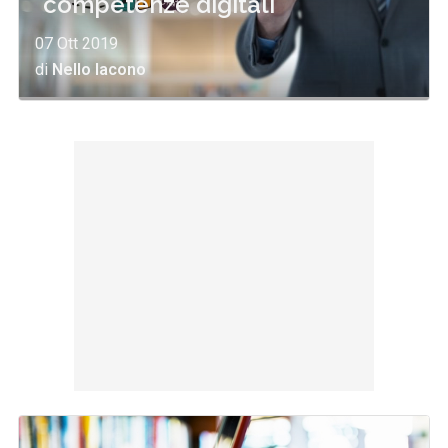
"competenze digitali"
07 Ott 2019
di
Nello Iacono