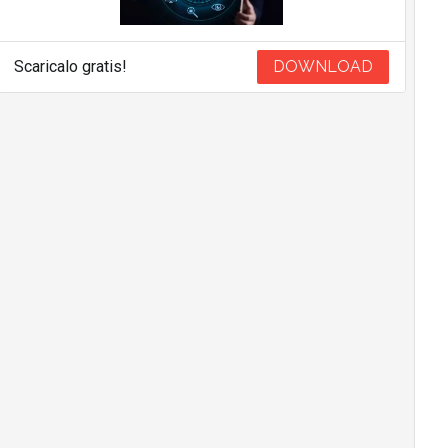
Scaricalo gratis!
DOWNLOAD