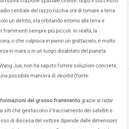
ella nuova stazione spaziale cinese: dopo il successo
adio centrale del razzo rischia ora di tornare a terra
lo un detrito, sta orbitando intorno alla terra e
 frammenti sempre più piccoli. In realtà, la
ona, o che colpisca in pieno un grattacielo, è molto
rsa in mare o in un luogo disabitato del pianeta.
Wang Jue, non ha saputo fornire soluzioni concrete,
 una possibile manovra di
deorbit
(fonte:
nformazioni del grosso frammento
grazie ai radar
i siti che gestiscono il tracciamento dei satelliti e
ocesso di discesa del vettore dipende dalle dimensioni