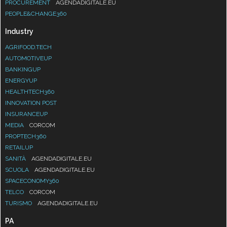
PROCUREMENT
AGENDADIGITALE.EU
PEOPLE&CHANGE360
Industry
AGRIFOOD.TECH
AUTOMOTIVEUP
BANKINGUP
ENERGYUP
HEALTHTECH360
INNOVATION POST
INSURANCEUP
MEDIA
CORCOM
PROPTECH360
RETAILUP
SANITÀ
AGENDADIGITALE.EU
SCUOLA
AGENDADIGITALE.EU
SPACECONOMY360
TELCO
CORCOM
TURISMO
AGENDADIGITALE.EU
PA