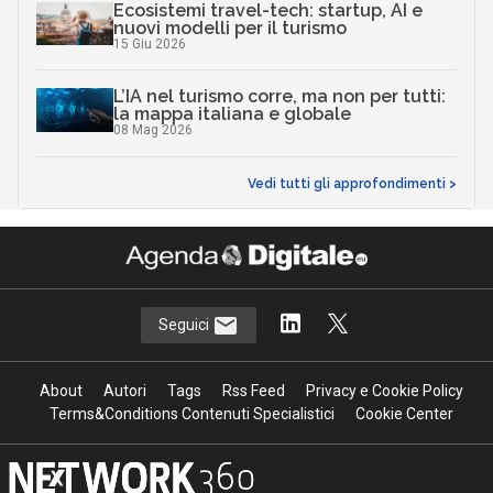
Ecosistemi travel-tech: startup, AI e
nuovi modelli per il turismo
15 Giu 2026
L’IA nel turismo corre, ma non per tutti:
la mappa italiana e globale
08 Mag 2026
Vedi tutti gli approfondimenti >
Seguici
About
Autori
Tags
Rss Feed
Privacy e Cookie Policy
Terms&Conditions Contenuti Specialistici
Cookie Center