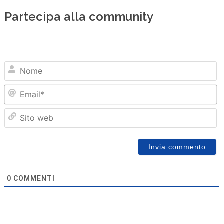
Partecipa alla community
N
Em
Sit
we
0
COMMENTI