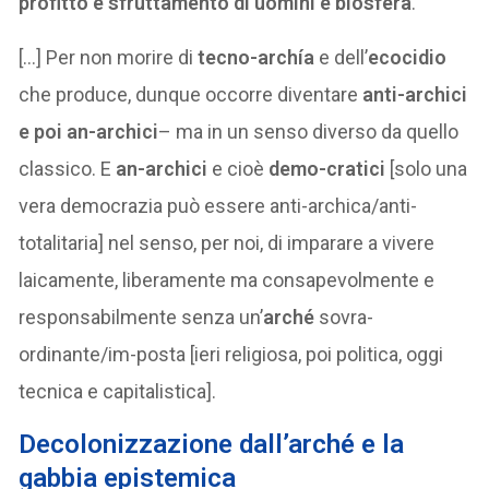
profitto e sfruttamento di uomini e biosfera
.
[…] Per non morire di
tecno-archía
e dell’
ecocidio
che produce, dunque occorre diventare
anti-archici
e poi an-archici
– ma in un senso diverso da quello
classico. E
an-archici
e cioè
demo-cratici
[solo una
vera democrazia può essere anti-archica/anti-
totalitaria] nel senso, per noi, di imparare a vivere
laicamente, liberamente ma consapevolmente e
responsabilmente senza un’
arché
sovra-
ordinante/im-posta [ieri religiosa, poi politica, oggi
tecnica e capitalistica].
Decolonizzazione dall’arché e la
gabbia epistemica