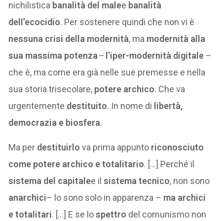
nichilistica
banalità del male
e
banalità
dell’ecocidio
. Per sostenere quindi che non vi è
nessuna crisi della modernità
, ma
modernità alla
sua massima potenza
–
l’iper-modernità digitale
–
che è, ma come era già nelle sue premesse e nella
sua storia trisecolare,
potere archico
. Che va
urgentemente
destituito
. In nome di
libertà,
democrazia e biosfera
.
Ma per
destituirlo
va prima appunto
riconosciuto
come potere archico e totalitario
. […] Perché il
sistema del capitale
e il
sistema tecnico
, non sono
anarchici
– lo sono solo in apparenza –
ma archici
e totalitari
. […] E se lo
spettro
del comunismo non