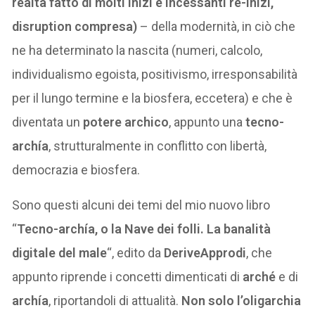
realtà fatto di molti inizi e incessanti re-inizi,
disruption compresa)
– della modernità, in ciò che
ne ha determinato la nascita (numeri, calcolo,
individualismo egoista, positivismo, irresponsabilità
per il lungo termine e la biosfera, eccetera) e che è
diventata un
potere archico
, appunto una
tecno-
archía
, strutturalmente in conflitto con libertà,
democrazia e biosfera.
Sono questi alcuni dei temi del mio nuovo libro
“
Tecno-archía, o la Nave dei folli. La banalità
digitale del male
“, edito da
DeriveApprodi
, che
appunto riprende i concetti dimenticati di
arché
e di
archía
, riportandoli di attualità.
Non solo l’oligarchia