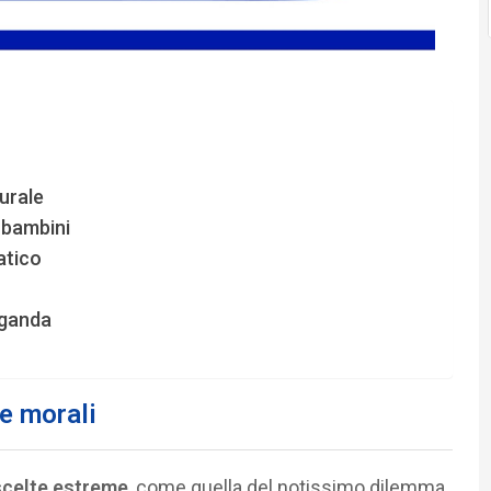
urale
 bambini
atico
aganda
te morali
 scelte estreme
, come quella del notissimo dilemma