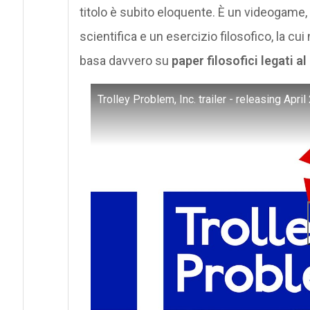
titolo è subito eloquente. È un videogame, 
scientifica e un esercizio filosofico, la cui 
basa davvero su
paper filosofici legati a
Trolley Problem, Inc. trailer - releasing Apri