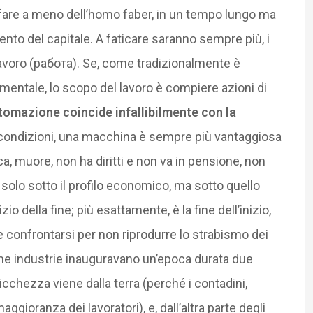
 fare a meno dell’homo faber, in un tempo lungo ma
o del capitale. A faticare saranno sempre più, i
lavoro (работа). Se, come tradizionalmente è
mentale, lo scopo del lavoro è compiere azioni di
utomazione coincide infallibilmente con la
di condizioni, una macchina è sempre più vantaggiosa
ca, muore, non ha diritti e non va in pensione, non
solo sotto il profilo economico, ma sotto quello
zio della fine; più esattamente, è la fine dell’inizio,
ne confrontarsi per non riprodurre lo strabismo dei
ime industrie inauguravano un’epoca durata due
cchezza viene dalla terra (perché i contadini,
ggioranza dei lavoratori), e, dall’altra parte degli