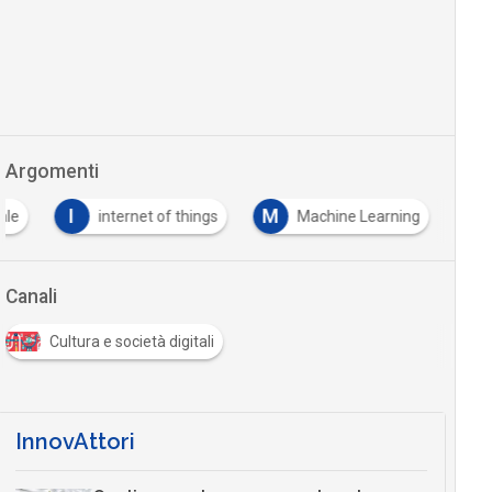
Argomenti
I
M
iale
internet of things
Machine Learning
Canali
Cultura e società digitali
InnovAttori