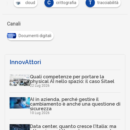
C
T
ain
cloud
crittografia
tracciabilità
Canali
Documenti digitali
InnovAttori
Quali competenze per portare la
physical AI nello spazio: il caso Sitael
22 Lug 2026
AI in azienda, perché gestire il
cambiamento è anche una questione di
sicurezza
10 Lug 2026
Data center, quanto cresce l’Italia: ma