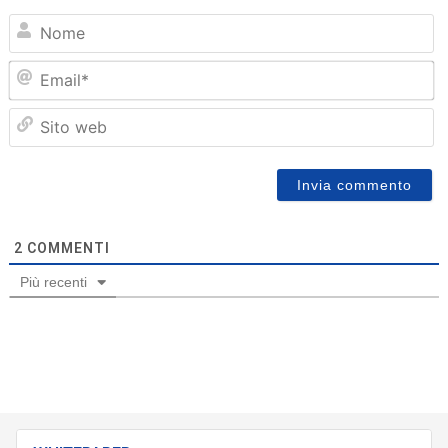
N
Em
Sit
we
2
COMMENTI
Più recenti